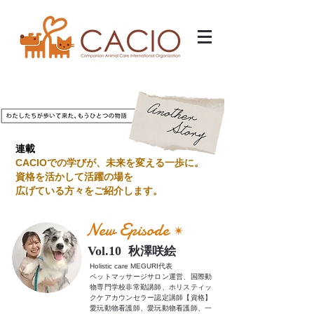
連載
CACIOでの学びが、未来を変える一歩に。
資格を活かして活躍の場を
広げている方々をご紹介します。
New Episode
✴︎
Vol.10
秋澤咲絵
Holistic care MEGURI代表
ペットマッサージサロン運営、国際動
物専門学校非常勤講師、ホリスティッ
クケアカウンセラー認定講師【資格】
愛玩動物看護師、愛玩動物看護師、一