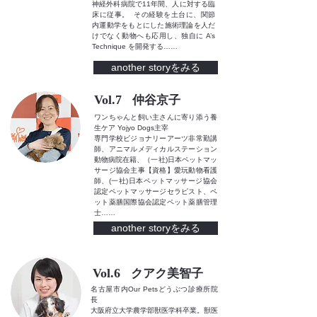
神経外科病院で11年間、人に対する臨
床に従事。 その経験を土台に、関節
内運動学をもとにした施術理論を人だ
けでなく動物へも応用し、独自に A’s
Technique を開発する
……
another storyをみる
Vol.7
仲谷京子
ワンちゃんと飼い主さんに寄り添う養
生ケア Yojyo Dogs主宰
専門学校ビジョナリーアーツ非常勤講
師、アニマルメディカルステーション
動物病院在籍、（一社)日本ペットマッ
サージ協会主事【資格】愛玩動物看護
師、(一社)日本ペットマッサージ協会
認定ペットマッサージセラピスト、ペ
ット薬膳国際協会認定ペット薬膳管理
士
……
another storyをみる
Vol.6
クアク美智子
名古屋市内Our Petsどうぶつ診療所院
長
大阪府立大学農学部獣医学科卒業。獣医