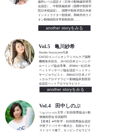
歯科レベル認定４（日本小動物歯科研究
会認定）。中獣医鍼灸師（国際中獣医学
院日本校認定）。国際中獣医学院日本校
インストラクター獣医師。岡崎市内ライ
オン動物病院非常勤獣医師
……
another storyをみる
Vol.5
亀川紗希
Studio Inucocoro代表
CACIOコンパニオンアニマルケア国際
機構海外担当、JA-GO日本エージング
ルーミング協会理事、JPMA(一社)日本
ペットマッサージ協会認定ペットマッ
サージセラピスト、JMAACV日本メデ
ィカルアロマテラピー動物臨床獣医部
会認定ペットアロマセラピスト
……
another storyをみる
Vol.4
田中しのぶ
Yoga plus style主宰／刮痧国際協会&動
物施術部会 役員顧問
【資格】●中医学：刮痧国際協会認定
中医アドバイザー療法士、刮痧セラピ
ストコース修了、カッピングセラピス