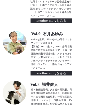
社日本ペットマッサージ協会認定セラ
ピスト、日本アニマルウェルネス協会
認定ホリスティックケアカウンセラ
ー、日本アニマルウェルネス協会認定
ペットフーディスト
……
another storyをみる
Vol.9
石井あゆみ
leafdog主宰。JPMA(一社)日本ペット
マッサージ協会 参事
【資格】JKC A級トリマー／全日本動
物専門教育協会公認トリマー上級／愛
玩動物飼養管理士1級／メディカルト
リマー／JPMAマッサージセラピスト
／ホリスティックケアカウンセラー／
日本コスメティック協会 スキンケアマ
イスター
……
another storyをみる
Vol.8
福井健人
福ト整体院院長。犬ト整体院院長。日
本脊椎動物整体学会学会長、動物理学
リハビリ国際協会理事、一般社団法人
日本ペットマッサージ協会主事、A’s
Technique 代表。理学療法士として脳