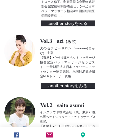
トコース修了、刮痧国際協会動物施術
部会認定動物刮痧養生士、(一社)日本
ペットマッサージ協会
&中国伝統獣医
学国際研究
……
another storyをみる
Vol.3 azi
（あぢ）
犬のセラピーサロン『makana(まか
な)』主宰
【資格】●(一社)日本ペットマッサージ
協会認定ペットマッサージセラピス
ト、一般財団法人日本フラワーレメデ
ィセンター認定講師、米国NLP協会認
定NLPトレーナー資格 ……
another storyをみる
Vol.2 saito asumi
インクラウド株式会社代表。東京23区
出張ペットシッター・トゥトゥサービス
主宰。
【資格】●(一社)日本ペットマッサージ
協会認定ペットマッサージセラピスト
●(特非)日本ペットシッター協会認定ペ