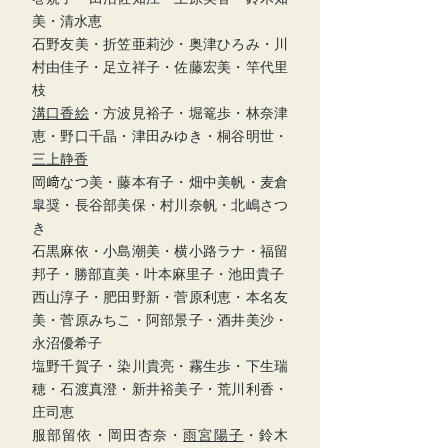
美・清水恵
石野友美・折笠亜莉沙・奥津ひろみ・川
村由佳子・足立祥子・佐藤宏美・竿代里
枝
溝口香絵
・方波見裕子・堀篭歩・林奈津
恵・野口千晶・津田みゆき・桐谷明世・
三上静香
岡﨑なつ美・藤本有子・畑中美帆・麦倉
皐奨・長谷部美保・村川奈帆・北嶋さつ
き
石黒麻依・小島潮美・横小路ラナ・福留
邦子・勝部直美・叶本麻里子・池田貴子
西山淳子・肥田野新・菅原利恵・本名友
美・菅原みちこ・阿部景子・酒井美沙・
永沼優希子
塩野千賀子・染川貴亮・霧生歩・下生瑞
穂・石渡真澄・新井裕美子・荒川利香・
庄司恵
服部留依・岡田杏奈・
雨宮陽子
・鈴木