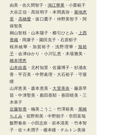
由美・佐久間智子・
鴻江華果
・小栗範子
大谷正信・髙垣明子・本間真弥・
菊地恵
里
・
高橋愛
・坂口鷹子・仲野美智子・阿
保智美
桐山智枝・山本陽子・櫛引ひとみ・
上西
香織
・岡康子・園田克子・石原郁子
桜井綾華・加賀裕子・浅野理華・
旭裕
子
・会津ゆかり・小川弘恵・木場雅美・
橋本理恵
山本由嘉
・北村知里・佐藤博子・杉浦友
香・平百美・中野眞理・大石裕子・守屋
瞳
山岸恵美・森本恵美・
大里美奈
・藤原早
苗・中津聖美・殿田亜耶・巷田晴美・三
木幸子
近藤智香
・楠美こうこ
・竹澤裕美・
尾崎
ちえみ
・舘野和美・中野朝子・市田富哉
飯野春奈・小田志奈・岩本清美 ・竹本智
子・佐々木潤子・榎本瞳・チルトン美保