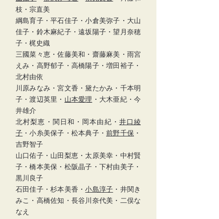
枝
・宗直美
綱島育子
・平石佳子
・
小倉美弥子
・
大山
佳子
・
鈴木麻紀子
・
遠坂陽子
・望月奈穂
子
・梶史織
三國菜々恵・佐藤美和・齋藤麻美・雨宮
えみ
・高野郁子
・高橋陽子・増田裕子・
北村由依
川原みなみ・宮文香・黛たかみ
・
千本明
子・渡辺英里・
山本愛理
・大木亜紀・
今
井雄介
北村梨恵・関日和・岡本由紀・
井口綾
子
・小糸美保子・松本典子・
前野千保
・
吉野智子
山口佑子・山田梨恵・太原美幸・中村賢
子・橋本美保・松阪晶子・下村由美子・
黒川良子
石田佳子・杉本美香・
小島淳子
・井関き
みこ
・高橋佐知・長谷川奈代美・二俣な
なえ