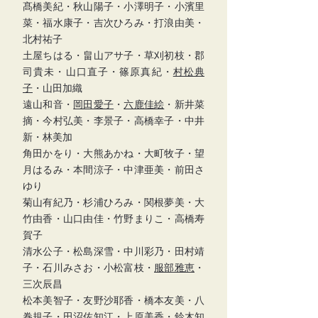
髙橋美紀・秋山陽子・小澤明子・小濱里
菜・福水康子・吉次ひろみ・打浪由美・
北村祐子
土屋ちはる・畠山アサ子・草刈初枝・郡
司貴未・山口直子・篠原真紀・
村松典
子
・山田加織
遠山和音・
岡田愛子
・
六鹿佳絵
・新井菜
摘・今村弘美・李景子・高橋幸子・中井
新・林美加
角田かをり・大熊あかね・大町牧子・望
月はるみ・本間涼子・中津亜美・前田さ
ゆり
菊山有紀乃・杉浦ひろみ・関根夢美・大
竹由香・山口由佳・竹野まりこ・高橋寿
賀子
清水公子・松島深雪・中川彩乃・田村靖
子・石川みさお・小松富枝・
服部雅恵
・
三次辰昌
松本美智子・友野沙耶香・橋本友美・八
巻規子・田沼佐知江・上原美香・鈴木知