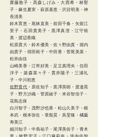
齋藤敦子・髙森しげみ・大西希・林聖
子・麻生夏実・萩原基恵・沢目明美・神
長清美
鈴木育恵・尾林直美・前田千春・矢留江
里子・石田貴美子・黒澤真澄・江守裕
美・渡辺香織
松原貴大・鈴木優美・佐々野由貴・堀内
由貴子・得田裕子・中田香・菅尾美菜・
松井由佳
山崎美香・江嵜好美・足立真理央・住田
洋子・築森菜々子・貫井陽子・三浦礼
子・中川初恵
佐野貴代
・原佐知子・黒澤英樹・渡邉晃
子・野方沙織・菅原綾子・米谷智佳子・
花島志保
白川智子・茂野沙也香・松山久美子・根
本武・根本弥生・章殷昊・吳旻臻​・橘薗
寿美江
細川知子​・中島祐子・尾澤美佐子・青木
恵・牧野宏子・江口麻莉奈・坂内佐智