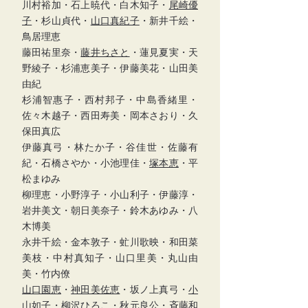
川村裕加・石上暁代・白木知子・
尾崎優
子
・杉山貞代・
山口真紀子
・新井千絵・
鳥居理恵
藤田祐里奈・
藤井ちさと
・蓮見夏実・天
野綾子・杉浦恵美子・伊藤美花・山田美
由紀
杉浦智惠子・西村邦子・中島香緒里・
佐々木越子・西田寿美・岡本さおり・久
保田真広
伊藤真弓・林たか子・谷佳世・佐藤有
紀・石橋さやか・小池理佳・
塚本恵
・平
松まゆみ
柳理恵・小野淳子・小山利子・伊藤淳・
岩井美文・朝日美奈子・鈴木あゆみ・八
木博美
永井千絵・金本敦子・虻川歌映・和田菜
美枝・中村真知子・山口里美・丸山由
美・竹内僚
山口園恵
・
神田美佐恵
・坂ノ上真弓・
小
山如子
・
柳沢ひろこ
・
秋元良公
・斉藤和