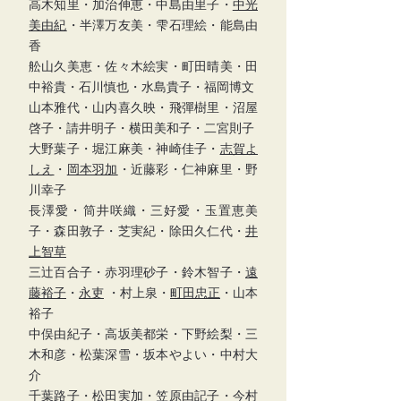
高木知里・加治伸恵・中島由里子・
中光
美由紀
・半澤万友美・雫石理絵・能島由
香
舩山久美恵・佐々木絵実・町田晴美・田
中裕貴・石川慎也・水島貴子・福岡博文
山本雅代・山内喜久映・飛彈樹里・沼屋
啓子・請井明子・横田美和子・二宮則子
大野葉子・堀江麻美・神崎佳子・
志賀よ
しえ
・
岡本羽加
・
近藤彩・仁神麻里・野
川幸子
長澤愛・筒井咲織・三好愛・玉置恵美
子・森田敦子・芝実紀・除田久仁代・
井
上智草
三辻百合子・赤羽理砂子・鈴木智子・
遠
藤裕子
・
永吏
・村上泉・
町田忠正
・山本
裕子
中俣由紀子・高坂美都栄・下野絵梨・三
木和彦・松葉深雪・坂本やよい・中村大
介
千葉路子・松田実加・笠原由記子・今村