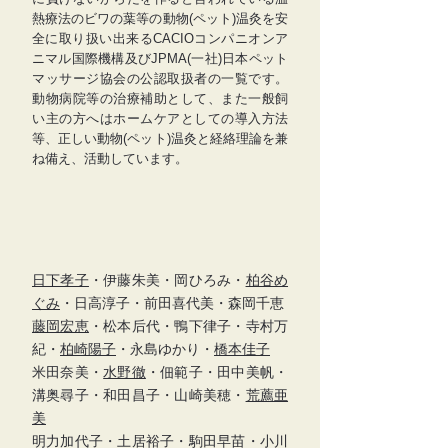
熱療法のビワの葉等の動物(ペット)温灸を安
全に取り扱い出来るCACIOコンパニオンア
ニマル国際機構及びJPMA(一社)日本ペット
マッサージ協会の公認取扱者の一覧です。
動物病院等の治療補助として、また一般飼
い主の方へはホームケアとしての導入方法
等、正しい動物(ペット)温灸と経絡理論を兼
ね備え、活動しています。
日下孝子
・伊藤朱美・岡ひろみ・
柏谷め
ぐみ
・日高淳子・前田喜代美・森岡千恵
藤岡宏恵
・松本后代・鴨下律子・寺村万
紀・
柏崎陽子
・永島ゆかり・
橋本佳子
米田奈美・
水野徹
・佃範子・田中美帆・
溝奥尋子・和田昌子・山崎美穂
・
荒薦亜
美
明力加代子・土居裕子・駒田早苗・小川