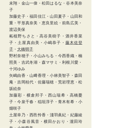
未翔・金山一偉・松田はるな・谷本美奈
子
加藤史子・福田佳江・山田夏子・山田和
重・平形真奈美・恵良里絵・前島広美・
渡辺美保
柘植野ちさと・高谷美樹子・酒井香菜
子・土屋真由美・小嶋恭子・
藤木佐登
子
・
大橋明子
野村奈穂子・小山みちる・今西香織・楠
照美・吉武冬湖・森マサミ・利根川愛・
十河ゆみ
矢嶋由香・山﨑香理・小林美智子・森田
庵・吉岡桂代・佐藤瑞穂・荒岩理恵・松
坂絵奈
加藤彩・横倉邦子・西山瑞希・高橋憂
子・今泉千春・稲垣淳子・青木有希・小
畑咲子
土屋幸乃・西邑怜香・淺羽眞紀・紀藤綾
子・小森谷風音・横田かおり・瀧田玲