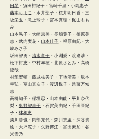
田琴
・須田裕紀子・宮崎千里・小島惠子
藤本ちよこ
・水井聖子・桜井明日香・三
坂栄玉・
滝上玲子
・
宮本真理
・梶山もも
み
山本晃子
・
大崎恵美
・長嶋葉子・篠原美
恵・武内実花・
山本佳子
・福原由紀・大
峽みさ子
坂田智勇・
清水竜子
・小淵愛・渡邊渉・
松下裕恵・中村早穂・北原さとみ・高橋
陸哉
村埜宏輔・藤城枝美子・下地清美・坂本
幸弘・冨山真友子・渡辺悦子・遠藤万知
恵
高橋知子・稲垣忍・山本由能・平川奈代
梨・
奥野智恵子
・石賀美由紀・千田亜紀
子・
林和恵
湊川勝也・岡部充代・森川恵里・深谷貴
絵・大坪涼子・矢野博江・富田素加・谷
米雪乃