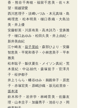
香・熊谷千寿穂・福留千恵美・佐々木
望・堀越望愛
西川恵理子・須﨑いづみ・木元真味・島
崎理恵・松本明美・樋口香織・大島治
美・井上優
安藤郁英・川原有美・高木詩乃・堂鼻雅
子・樋口あゆみ・松田久美・井上由紀・
新井美由
紀
江ケ崎友・
益子里絵
・森部ひより・安藤
智恵美・平尾和香子・小林恵美子・平本
雅美
松本聡子・飯伏夏生・メイソン真紀・荒
木亜紀・中込禎代・森塚規子・官澤月
子・柾伊都子
井上うらら・幡谷ゆみ・鵜殿幸子・原恵
子・赤塚宏美・原嶋沙織・坂元絵里奈・
坂本渚
鈴木和子・岩井学・林崎育美・佐藤友
理・山本圭子・加藤秀子・池谷りさ・岡
崎美智子