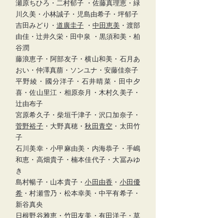
瀬原ちひろ・二村郁子 ・佐藤真理恵・緑
川久美・小林誠子・児島由希子・坪郁子
吉田みどり・
道廣圭子
・
中田恵美
・渡部
由佳・辻井久栄・田中泉 ・黒須和美・柏
谷潤
藤浪恵子・阿部友子・横山和美・石月あ
おい・仲澤真萠・ソンユナ・安藤佳奈子
平野綾・國分洋子・石井晴菜・田中夕
喜・佐山里江・相原奈月・木村久美子・
辻由布子
宮原希久子・柴垣千津子・沢口加奈子・
菅野裕子
・大野真穂・
秋田青空
・太田竹
子
石川美幸・小甲麻由美・内海恭子・手嶋
和恵・高畑貴子・楠本佳代子・大冨みゆ
き
島村暢子・山本貴子・
小田由香
・
小田優
希
・村瀬雪乃・松本幸美・中平有希子・
新谷真央
日根野谷雅恵・竹田友美・有田洋子・
草