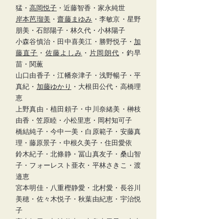
猛・
高岡悦子
・近藤智香・家永純世
岸本芭瑠美
・
齋藤まゆみ
・李敏京・星野
朋美・石部陽子・林久代・小林陽子
小森谷慎治・田中喜美江・勝野悦子・
加
藤直子
・
佐藤よしみ
・
片岡朗代
・釣早
苗・関薫
山口由香子・江幡奈津子・浅野暢子・平
真紀・
加藤ゆかり
・大根田公代・高橋理
恵
上野真由・植田頼子・中川奈緒美・榊枝
由香・笠原睦・小松里恵・岡村知可子
橋結純子・今中一美・白原範子・安藤真
理・藤原景子・中根久美子・住田愛依
鈴木紀子・北條静・冨山真友子・桑山智
子・フォーレスト亜衣・平林さきこ・渡
邉恵
宮本明佳・八重樫静愛・北村愛・長谷川
美穂・佐々木悦子・秋葉由紀恵・宇治悦
子