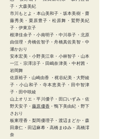
子・大森美紀
市川もとよ​・本山美和子・坂本美樹・齋
藤秀美・栗原豊子・松原舞・鷲野美紀
子・伊東京子
根津佳余子​・小南明子​・中川恭子・北原
由佳理・舟橋佐智子・舟橋真佐美智・中
瀬かおり
安本宏美・小野美江幸・小林智子・山本
一江・宗澤涼子・田嶋奈津美・中村茜・
岩岡舞
佐原裕子・山崎由香 ・梶谷紀美・大野綾
子・小山和子・寺本恵美子・田中智津
子・田中咲綾
山上オリエ・平川優子・田口いずみ・佐
野天安子・
藤原優香
・鴨下美由紀・野下
さおり
板東理香・梨岡優理子・渡辺まどか・森
田康仁・田辺麻希・高橋まゆみ・高橋澪
奈