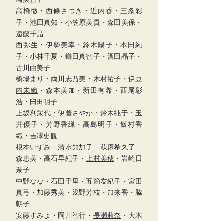
高橋徹・西條さつき・近内香・三条彩
子・池田真知・小笠原美貴・森田美保・
遠藤千晶
西弥生・伊勢美幸・鈴木陽子・本田純
子・小林千夏・鎌田真智子・酒田晶子・
古川由美子
橋場まり・両川志乃美・木村祐子・
伊豆
内未織
・森本美加・新田有希・西尾彰
浩・臼田明子
上坂利栄代
・伊藤さやか・鈴木純子・玉
井優子・芳野香織・高島明子・
飯村香
織
・吉澤史観
根本いずみ・清水知加子・萩原希久子・
森恵美・高石早紀子・
上村美穂
・岩崎日
奈子
中野なな・石田千里・五箇友紀子・宮田
真弓・加藤秀美・浅野芳枝・加来香・脇
朝子
安藤すみよ・岡川智行・
長瀬莉奈
・
大木