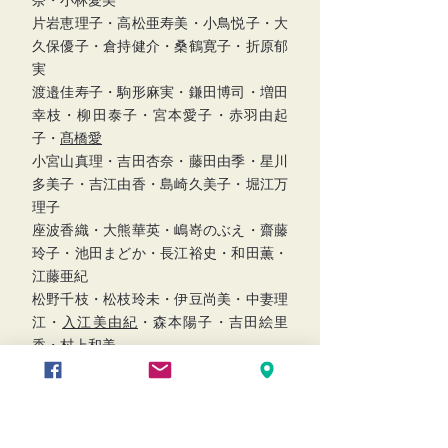
奈・小林愛美
片岩恵理子・高松亜寿美・小鳥悦子・大
久保優子・倉持健介・桑鶴寛子・折原郁
実
渡邉佳寿子・駒形麻実・鎌田博司・増田
幸枝
・
柳田泰子・宮本愛子・赤羽由起
子・
髙橋愛
小宮山真理・吉田杏奈・藤田由季・星川
多美子・吉江由香・島崎久美子・堀江万
理子
座波香織・大熊華英・嶋嵜のぶえ
・齋藤
玲子・池田まどか・長江裕史・和田薫・
江藤亜紀
松野千枝・松枝玲未・伊豆尚美・中妻理
江・
入江美由紀
・森本陽子・吉田絵里
香・村上和美
日隈知美・田畑朗子・藤本翔子・川道真
菜美・井上希・
林里花
・坂本智子・濵田
幸恵
本村あい・
吉開実咲
・黒田聡美・藤小百